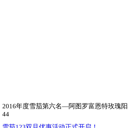
2016年度雪茄第六名—阿图罗富恩特玫瑰
44
雪茄123双旦优惠活动正式开启！