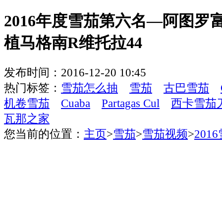
2016年度雪茄第六名—阿图罗
植马格南R维托拉44
发布时间：2016-12-20 10:45
热门标签：
雪茄怎么抽
雪茄
古巴雪茄
机卷雪茄
Cuaba
Partagas Cul
西卡雪茄
瓦那之家
您当前的位置：
主页
>
雪茄
>
雪茄视频
>
201