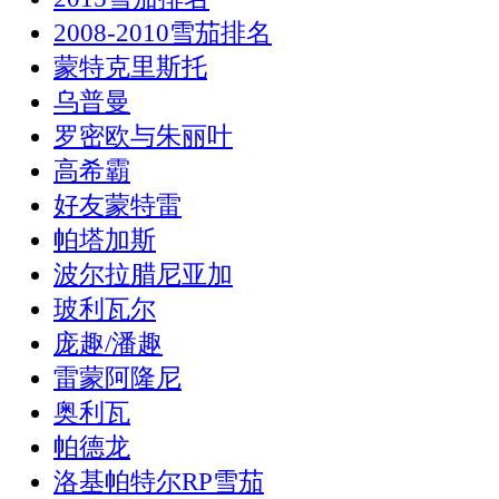
2008-2010雪茄排名
蒙特克里斯托
乌普曼
罗密欧与朱丽叶
高希霸
好友蒙特雷
帕塔加斯
波尔拉腊尼亚加
玻利瓦尔
庞趣/潘趣
雷蒙阿隆尼
奥利瓦
帕德龙
洛基帕特尔RP雪茄