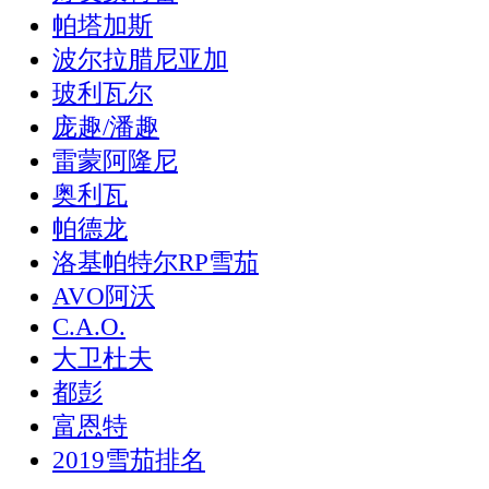
帕塔加斯
波尔拉腊尼亚加
玻利瓦尔
庞趣/潘趣
雷蒙阿隆尼
奥利瓦
帕德龙
洛基帕特尔RP雪茄
AVO阿沃
C.A.O.
大卫杜夫
都彭
富恩特
2019雪茄排名