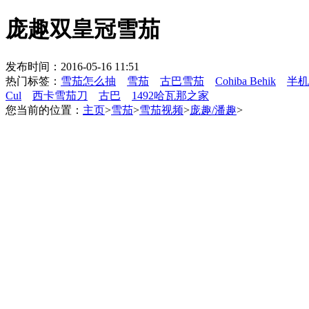
庞趣双皇冠雪茄
发布时间：2016-05-16 11:51
热门标签：
雪茄怎么抽
雪茄
古巴雪茄
Cohiba Behik
半机
Cul
西卡雪茄刀
古巴
1492哈瓦那之家
您当前的位置：
主页
>
雪茄
>
雪茄视频
>
庞趣/潘趣
>