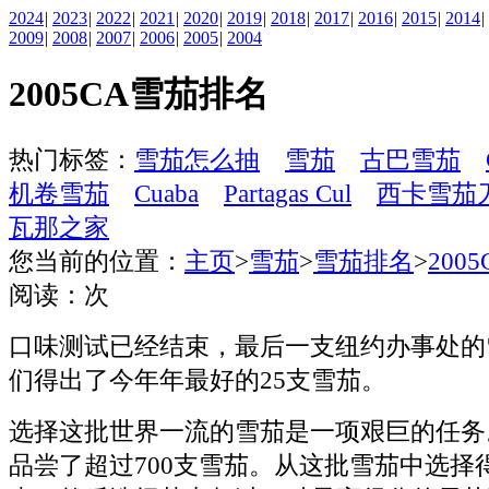
2024
|
2023
|
2022
|
2021
|
2020
|
2019
|
2018
|
2017
|
2016
|
2015
|
2014
|
2009
|
2008
|
2007
|
2006
|
2005
|
2004
2005CA雪茄排名
热门标签：
雪茄怎么抽
雪茄
古巴雪茄
机卷雪茄
Cuaba
Partagas Cul
西卡雪茄
瓦那之家
您当前的位置：
主页
>
雪茄
>
雪茄排名
>
200
阅读：
次
口味测试已经结束，最后一支纽约办事处的
们得出了今年年最好的25支雪茄。
选择这批世界一流的雪茄是一项艰巨的任务
品尝了超过700支雪茄。从这批雪茄中选择