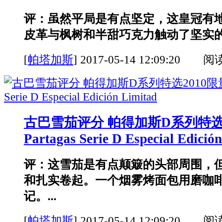
评：虽然平局是有点坚定，这皇冠有
皮革与枫树和半甜巧克力触动了坚实的核
[
帕塔加斯
]
2017-05-14 12:09:20 阅
古巴雪茄评分 帕得加斯D系列特选
Partagas Serie D Especial Edició
评：这雪茄是有点颠簸的头部周围，
和扎实卷起。一个烟雾烤面包用磨咖
记。...
[
帕塔加斯
]
2017-05-14 12:09:20 阅