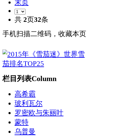
末页
共
2
页
32
条
手机扫描二维码，收藏本页
栏目列表
Column
高希霸
玻利瓦尔
罗密欧与朱丽叶
蒙特
乌普曼