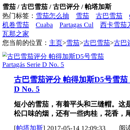
雪茄 / 古巴雪茄 / 古巴评分 / 帕塔加斯
热门标签：
雪茄怎么抽
雪茄
古巴雪茄
机卷雪茄
Cuaba
Partagas Cul
西卡雪茄
瓦那之家
您当前的位置：
主页
>
雪茄
>
古巴雪茄
>
古巴
古巴雪茄评分 帕得加斯D5号雪茄 Part
D No. 5
短小的雪茄，有着平头和三缝帽。这
松口味的烟，还有一些肉桂，花香，尾段
[
帕塔加斯
]
2017-05-14 12:09:33 阅