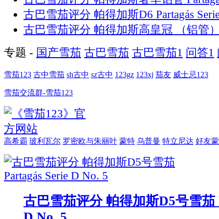
古巴雪茄评分 帕得加斯D6 Partagás Serie
古巴雪茄评分 帕得加斯高皇冠 （铝管
专题 -
国产雪茄
古巴雪茄
古巴雪茄1
问答1
雪茄123
古中雪茄
sh古中
sz古中
123gz
123xj
茄友
威士忌123
雪茄交流群-雪茄123
高希霸
玻利瓦尔
罗密欧与朱丽叶
蒙特
乌普曼
特立尼达
好友蒙
古巴雪茄评分 帕得加斯D5号雪茄 Part
D No. 5