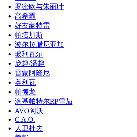
罗密欧与朱丽叶
高希霸
好友蒙特雷
帕塔加斯
波尔拉腊尼亚加
玻利瓦尔
庞趣/潘趣
雷蒙阿隆尼
奥利瓦
帕德龙
洛基帕特尔RP雪茄
AVO阿沃
C.A.O.
大卫杜夫