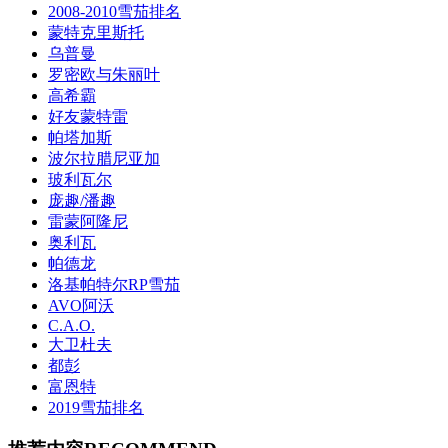
2008-2010雪茄排名
蒙特克里斯托
乌普曼
罗密欧与朱丽叶
高希霸
好友蒙特雷
帕塔加斯
波尔拉腊尼亚加
玻利瓦尔
庞趣/潘趣
雷蒙阿隆尼
奥利瓦
帕德龙
洛基帕特尔RP雪茄
AVO阿沃
C.A.O.
大卫杜夫
都彭
富恩特
2019雪茄排名