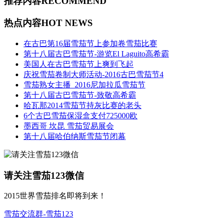
推荐内容
RECOMMEND
热点内容
HOT NEWS
在古巴第16届雪茄节上参加卷雪茄比赛
第十八届古巴雪茄节-游览El Laguito高希霸
美国人在古巴雪茄节上爽到飞起
庆祝雪茄卷制大师活动-2016古巴雪茄节4
雪茄熟女主播_2016尼加拉瓜雪茄节
第十八届古巴雪茄节-致敬高希霸
哈瓦那2014雪茄节持灰比赛的老头
6个古巴雪茄保湿盒支付725000欧
墨西哥 坎昆 雪茄贸易展会
第十八届哈伯纳斯雪茄节闭幕
请关注雪茄123微信
2015世界雪茄排名即将到来！
雪茄交流群-雪茄123