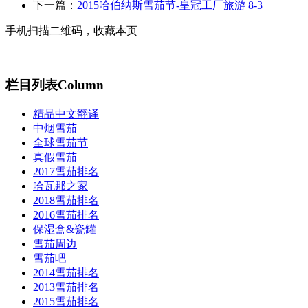
下一篇：
2015哈伯纳斯雪茄节-皇冠工厂旅游 8-3
手机扫描二维码，收藏本页
栏目列表
Column
精品中文翻译
中烟雪茄
全球雪茄节
真假雪茄
2017雪茄排名
哈瓦那之家
2018雪茄排名
2016雪茄排名
保湿盒&瓷罐
雪茄周边
雪茄吧
2014雪茄排名
2013雪茄排名
2015雪茄排名