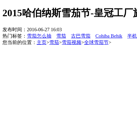
2015哈伯纳斯雪茄节-皇冠工厂旅
发布时间：2016-06-27 16:03
热门标签：
雪茄怎么抽
雪茄
古巴雪茄
Cohiba Behik
半机
您当前的位置：
主页
>
雪茄
>
雪茄视频
>
全球雪茄节
>