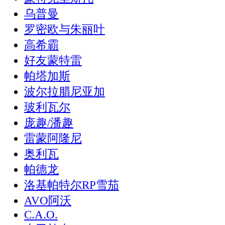
乌普曼
罗密欧与朱丽叶
高希霸
好友蒙特雷
帕塔加斯
波尔拉腊尼亚加
玻利瓦尔
庞趣/潘趣
雷蒙阿隆尼
奥利瓦
帕德龙
洛基帕特尔RP雪茄
AVO阿沃
C.A.O.