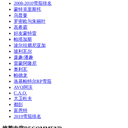
2008-2010雪茄排名
蒙特克里斯托
乌普曼
罗密欧与朱丽叶
高希霸
好友蒙特雷
帕塔加斯
波尔拉腊尼亚加
玻利瓦尔
庞趣/潘趣
雷蒙阿隆尼
奥利瓦
帕德龙
洛基帕特尔RP雪茄
AVO阿沃
C.A.O.
大卫杜夫
都彭
富恩特
2019雪茄排名