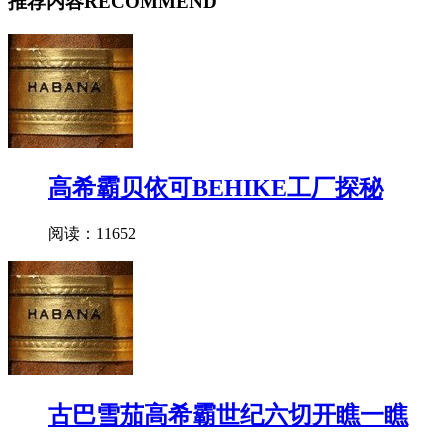
推荐内容
RECOMMEND
高希霸贝依可BEHIKE工厂探秘
阅读：11652
古巴雪茄高希霸世纪六切开瞧一瞧