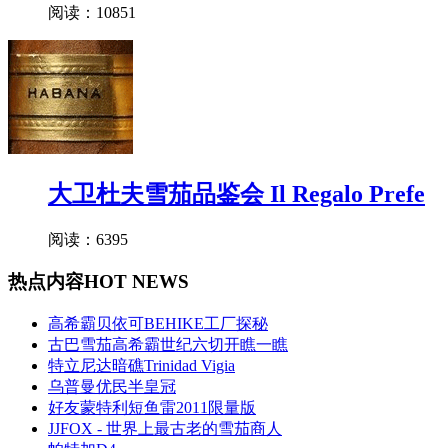
阅读：10851
大卫杜夫雪茄品鉴会 Il Regalo Prefe
阅读：6395
热点内容
HOT NEWS
高希霸贝依可BEHIKE工厂探秘
古巴雪茄高希霸世纪六切开瞧一瞧
特立尼达暗礁Trinidad Vigia
乌普曼优民半皇冠
好友蒙特利短鱼雷2011限量版
JJFOX - 世界上最古老的雪茄商人