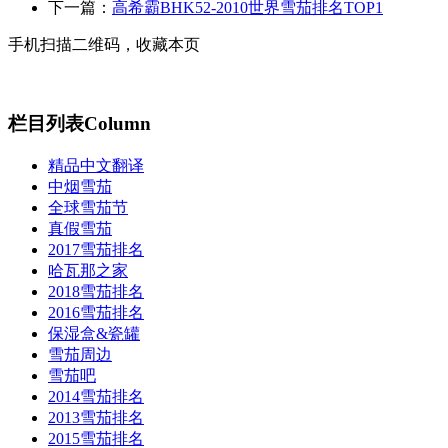
下一篇：
高希霸BHK52-2010世界雪茄排名TOP1
手机扫描二维码，收藏本页
栏目列表
Column
精品中文翻译
中烟雪茄
全球雪茄节
真假雪茄
2017雪茄排名
哈瓦那之家
2018雪茄排名
2016雪茄排名
保湿盒&瓷罐
雪茄周边
雪茄吧
2014雪茄排名
2013雪茄排名
2015雪茄排名