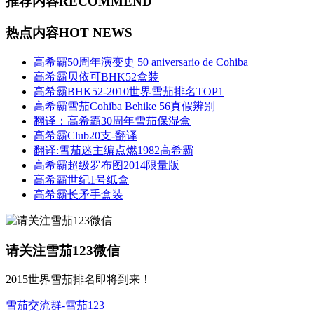
推荐内容
RECOMMEND
热点内容
HOT NEWS
高希霸50周年演变史 50 aniversario de Cohiba
高希霸贝依可BHK52盒装
高希霸BHK52-2010世界雪茄排名TOP1
高希霸雪茄Cohiba Behike 56真假辨别
翻译：高希霸30周年雪茄保湿盒
高希霸Club20支-翻译
翻译:雪茄迷主编点燃1982高希霸
高希霸超级罗布图2014限量版
高希霸世纪1号纸盒
高希霸长矛手盒装
请关注雪茄123微信
2015世界雪茄排名即将到来！
雪茄交流群-雪茄123