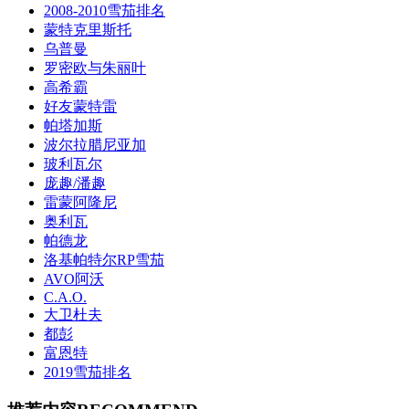
2008-2010雪茄排名
蒙特克里斯托
乌普曼
罗密欧与朱丽叶
高希霸
好友蒙特雷
帕塔加斯
波尔拉腊尼亚加
玻利瓦尔
庞趣/潘趣
雷蒙阿隆尼
奥利瓦
帕德龙
洛基帕特尔RP雪茄
AVO阿沃
C.A.O.
大卫杜夫
都彭
富恩特
2019雪茄排名