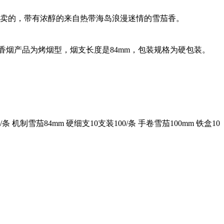
好卖的，带有浓醇的来自热带海岛浪漫迷情的雪茄香。
香烟产品为烤烟型，烟支长度是84mm，包装规格为硬包装。
/条 机制雪茄84mm 硬细支10支装100/条 手卷雪茄100mm 铁盒10