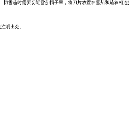
下。切雪茄时需要切近雪茄帽子里，将刀片放置在雪茄和茄衣相连
载注明出处。