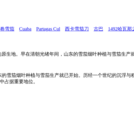
卷雪茄
Cuaba
Partagas Cul
西卡雪茄刀
古巴
1492哈瓦
为是东方雪茄的原生地。早在清朝光绪年间，山东的雪茄烟叶种植与雪
东的雪茄烟叶种植与雪茄生产就已开始。历经一个世纪的沉浮与积
业中占据重要地位。