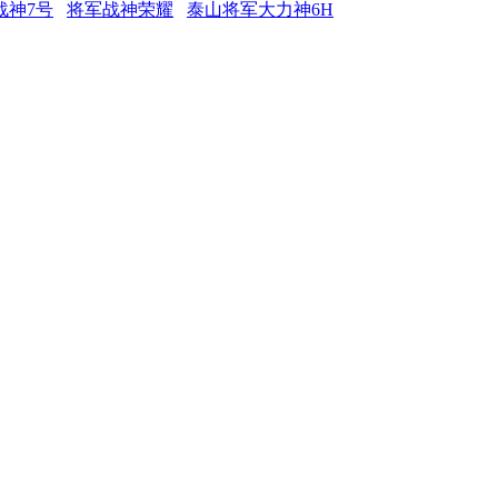
战神7号
将军战神荣耀
泰山将军大力神6H