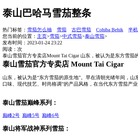
泰山巴哈马雪茄整条
热门标签：
雪茄怎么抽
雪茄
古巴雪茄
Cohiba Behik
半机
您当前的位置：
主页
>
雪茄
>
中式雪茄
>
泰山雪茄
>
发布时间：2023-01-24 23:22
阅读：
次
泰山雪茄官方专卖店Mount Tai Cigar 山东，被认
泰山雪茄官方专卖店 Mount Tai Cigar
山东，被认为是“东方雪茄的原生地”。早在清朝光绪年间，山
口味、现代技艺、时尚格调”的产品风格，在当代东方雪茄产
泰山雪茄巅峰系列：
巅峰2号
巅峰5号
巅峰6号
泰山
将军战神系列
雪茄：