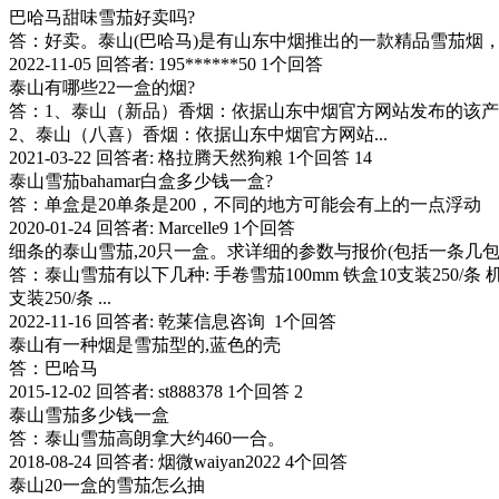
巴哈马甜味雪茄好卖吗?
答：好卖。泰山(巴哈马)是有山东中烟推出的一款精品雪茄烟
2022-11-05 回答者: 195******50 1个回答
泰山有哪些22一盒的烟?
答：1、泰山（新品）香烟：依据山东中烟官方网站发布的该产品
2、泰山（八喜）香烟：依据山东中烟官方网站...
2021-03-22 回答者: 格拉腾天然狗粮 1个回答 14
泰山雪茄bahamar白盒多少钱一盒?
答：单盒是20单条是200，不同的地方可能会有上的一点浮动
2020-01-24 回答者: Marcelle9 1个回答
细条的泰山雪茄,20只一盒。求详细的参数与报价(包括一条几包
答：泰山雪茄有以下几种: 手卷雪茄100mm 铁盒10支装250/条 机制雪
支装250/条 ...
2022-11-16 回答者: 乾莱信息咨询 1个回答
泰山有一种烟是雪茄型的,蓝色的壳
答：巴哈马
2015-12-02 回答者: st888378 1个回答 2
泰山雪茄多少钱一盒
答：泰山雪茄高朗拿大约460一合。
2018-08-24 回答者: 烟微waiyan2022 4个回答
泰山20一盒的雪茄怎么抽