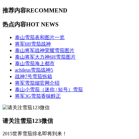
推荐内容
RECOMMEND
热点内容
HOT NEWS
泰山雪茄表和图片一览
将军6H雪茄战神
泰山将军战神荣耀雪茄图片
泰山将军大力神6H雪茄图片
泰山雪茄海上都市
achileus雪茄战神5
战神7号雪茄拆箱
将军雪茄烟官网介绍
泰山小雪茄（迷你 | 短号）雪茄
将军3G雪茄香味醇正
请关注雪茄123微信
2015世界雪茄排名即将到来！