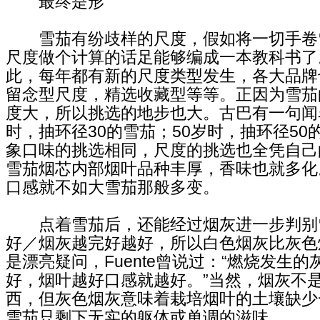
最终是形
雪茄有纷歧样的尺度，假如将一切手卷
尺度做个计算的话足能够编成一本教科书了
此，每年都有新的尺度类型发生，各大品牌
留念型尺度，精选收藏型等等。正因为雪茄
度大，所以挑选的地步也大。古巴有一句闻名
时，抽环径30的雪茄；50岁时，抽环径50
象口味的挑选相同，尺度的挑选也全凭自己
雪茄烟芯内部烟叶品种丰厚，香味也就多化
口感就不如大雪茄那般多变。
点着雪茄后，还能经过烟灰进一步判别
好／烟灰越完好越好，所以白色烟灰比灰色
是漂亮疑问，Fuente曾说过：“燃烧发生
好，烟叶越好口感就越好。”当然，烟灰不
西，但灰色烟灰意味着栽培烟叶的土壤缺少
雪茄只剩下无实的躯体或单调的滋味。