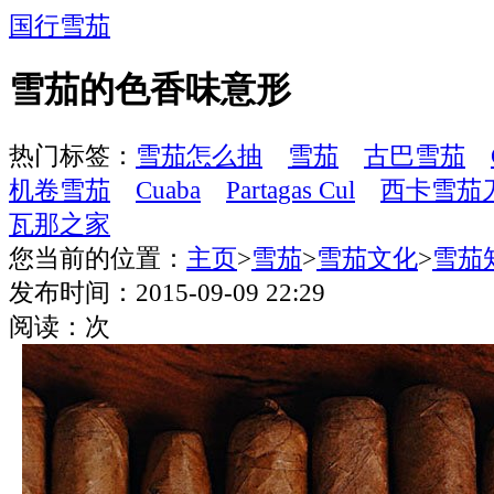
国行雪茄
雪茄的色香味意形
热门标签：
雪茄怎么抽
雪茄
古巴雪茄
机卷雪茄
Cuaba
Partagas Cul
西卡雪茄
瓦那之家
您当前的位置：
主页
>
雪茄
>
雪茄文化
>
雪茄
发布时间：2015-09-09 22:29
阅读：
次