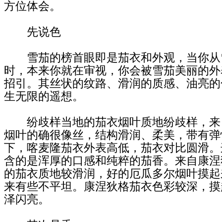
方位体会。
先说色
雪茄的榜首眼即是茄衣和外观，当你从
时，本来你就在审视，你会被雪茄美丽的外
招引。其丝状的纹路、滑润的质感、油亮的
生无限的遥想。
纷歧样当地的茄衣烟叶质地纷歧样，来
烟叶的确很像丝，结构滑润、柔美，带有弹
下，喀麦隆茄衣外表高低，茄衣对比圆滑。
含的是浑厚的口感和纯粹的茄香。来自康涅
的茄衣质地较滑润，好的厄瓜多尔烟叶摸起
来有些不平坦。康涅狄格茄衣色彩较深，摸
泽闪亮。