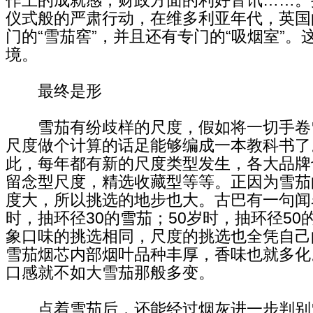
仪式般的严肃行动，在维多利亚年代，英国
门的“雪茄窖”，并且还有专门的“吸烟室”。
境。
最终是形
雪茄有纷歧样的尺度，假如将一切手卷
尺度做个计算的话足能够编成一本教科书了
此，每年都有新的尺度类型发生，各大品牌
留念型尺度，精选收藏型等等。正因为雪茄
度大，所以挑选的地步也大。古巴有一句闻名
时，抽环径30的雪茄；50岁时，抽环径50
象口味的挑选相同，尺度的挑选也全凭自己
雪茄烟芯内部烟叶品种丰厚，香味也就多化
口感就不如大雪茄那般多变。
点着雪茄后，还能经过烟灰进一步判别