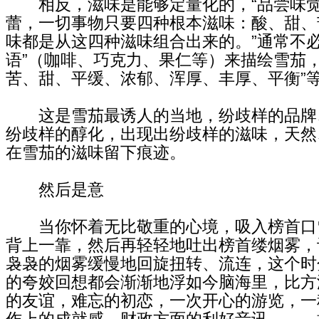
相反，滋味是能够定量化的，“品尝味觉
蕾，一切事物只要四种根本滋味：酸、甜、
味都是从这四种滋味组合出来的。”通常不必
语”（咖啡、巧克力、果仁等）来描绘雪茄，
苦、甜、平缓、浓郁、浑厚、丰厚、平衡”
这是雪茄最诱人的当地，纷歧样的品牌
纷歧样的醇化，出现出纷歧样的滋味，天然
在雪茄的滋味留下痕迹。
然后是意
当你怀着无比敬重的心境，吸入榜首口
背上一靠，然后再轻轻地吐出榜首缕烟雾，
袅袅的烟雾缓慢地回旋扭转、流连，这个时
的夸姣回想都会渐渐地浮如今脑海里，比方
的友谊，难忘的初恋，一次开心的游览，一
作上的成就感，财政方面的利好音讯……。