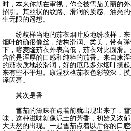
时，本来你就在审视，你会被雪茄美丽的外
招引。其丝状的纹路、滑润的质感、油亮的
生无限的遥想。
纷歧样当地的茄衣烟叶质地纷歧样，来
烟叶的确很像丝，结构滑润、柔美，带有弹
下，喀麦隆茄衣外表高低，茄衣对比圆滑。
含的是浑厚的口感和纯粹的茄香。来自康涅
的茄衣质地较滑润，好的厄瓜多尔烟叶摸起
来有些不平坦。康涅狄格茄衣色彩较深，摸
泽闪亮。
其次是香
雪茄的滋味在点着前就出现出来了，雪
味，这种滋味就像泥土的芳香，初始又浓郁
大天然的出现。一起雪茄点着以后你的口腔