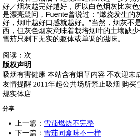
好／烟灰越完好越好，所以白色烟灰比灰色
是漂亮疑问，Fuente曾说过：“燃烧发生
好，烟叶越好口感就越好。”当然，烟灰不
西，但灰色烟灰意味着栽培烟叶的土壤缺少
雪茄只剩下无实的躯体或单调的滋味。
阅读：
次
版权声明
吸烟有害健康 本站含有烟草内容 不欢迎未
友情提醒 2011年起公共场所禁止吸烟 购
规实体店
分享
上一篇：
雪茄燃烧不完整
下一篇：
雪茄同盒味不一样